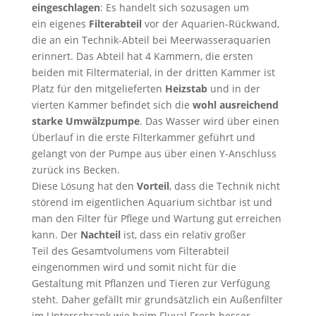
eingeschlagen
: Es handelt sich sozusagen um
ein eigenes
Filterabteil
vor der Aquarien-Rückwand,
die an ein Technik-Abteil bei Meerwasseraquarien
erinnert. Das Abteil hat 4 Kammern, die ersten
beiden mit Filtermaterial, in der dritten Kammer ist
Platz für den mitgelieferten
Heizstab
und in der
vierten Kammer befindet sich die
wohl ausreichend
starke Umwälzpumpe
. Das Wasser wird über einen
Überlauf in die erste Filterkammer geführt und
gelangt von der Pumpe aus über einen Y-Anschluss
zurück ins Becken.
Diese Lösung hat den
Vorteil
, dass die Technik nicht
störend im eigentlichen Aquarium sichtbar ist und
man den Filter für Pflege und Wartung gut erreichen
kann. Der
Nachteil
ist, dass ein relativ großer
Teil des Gesamtvolumens vom Filterabteil
eingenommen wird und somit nicht für die
Gestaltung mit Pflanzen und Tieren zur Verfügung
steht. Daher gefällt mir grundsätzlich ein Außenfilter
im Unterschrank wie beim Fluval Fresh besser,