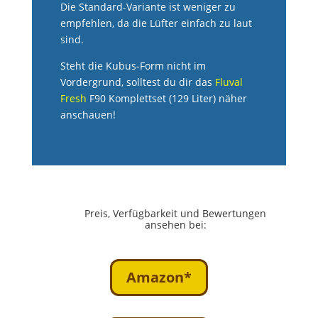
Die Standard-Variante ist weniger zu
empfehlen, da die Lüfter einfach zu laut
sind.
Steht die Kubus-Form nicht im
Vordergrund, solltest du dir das
Fluval
Fresh
F90 Komplettset (129 Liter) näher
anschauen!
Preis, Verfügbarkeit und Bewertungen
ansehen bei:
Amazon*