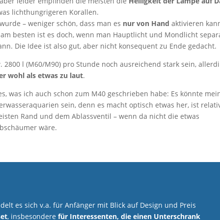
 aber leider empfinden die meisten die
Helligkeit der Lampe auf 
etwas lichthungrigeren Korallen.
t wurde – weniger schön, dass man es
nur von Hand
aktivieren kan
n am besten ist es doch, wenn man Hauptlicht und Mondlicht separ
nn. Die Idee ist also gut, aber nicht konsequent zu Ende gedacht.
w. 2800 l (M60/M90) pro Stunde noch ausreichend stark sein, allerd
 wohl als etwas zu laut
.
hes, was ich auch schon zum M40 geschrieben habe: Es könnte mei
wasseraquarien sein, denn es macht optisch etwas her, ist relati
eisten Rand und dem Ablassventil – wenn da nicht die etwas
Abschäumer wäre.
lt es sich v.a. für Anfänger mit Blick auf Design und Preis
et
, insbesondere
für Interessenten, die einen Unterschrank