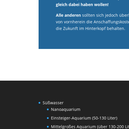
gleich dabei haben wollen!
Alle anderen
sollten sich jedoch über
von vornherein die Anschaffungskoste
die Zukunft im Hinterkopf behalten.
Süßwasser
Nanoaquarium
Einsteiger-Aquarium (50-130 Liter)
Mittelgroßes Aquarium (über 130-200 Lit