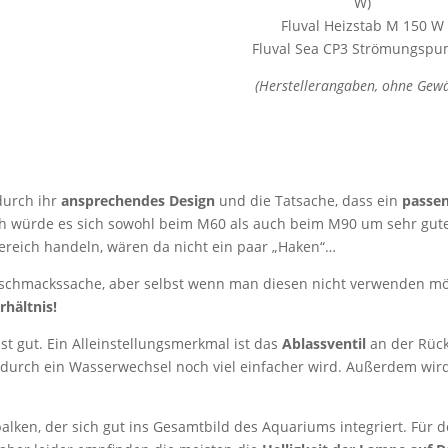
W)
Fluval Heizstab M 150 W
Fluval Sea CP3 Strömungsp
(Herstellerangaben, ohne Gew
 durch ihr
ansprechendes Design
und die Tatsache, dass ein
passe
rch würde es sich sowohl beim M60 als auch beim M90 um sehr gut
ereich handeln, wären da nicht ein paar „Haken“…
Geschmackssache, aber selbst wenn man diesen nicht verwenden mö
rhältnis!
t gut. Ein Alleinstellungsmerkmal ist das
Ablassventil
an der Rück
durch ein Wasserwechsel noch viel einfacher wird. Außerdem wird
lken, der sich gut ins Gesamtbild des Aquariums integriert. Für 