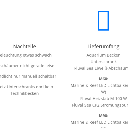

Nachteile
Lieferumfang
eleuchtung etwas schwach
Aquarium Becken
Unterschrank
schäumer nicht gerade leise
Fluval Sea Eiweiß-Abschäu
dlicht nur manuell schaltbar
M60:
Marine & Reef LED Lichtbalke
otz Unterschranks dort kein
W)
Technikbecken
Fluval Heizstab M 100 W
Fluval Sea CP2 Strömungsp
M90:
Marine & Reef LED Lichtbalke