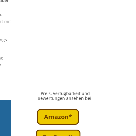
Dauer
n.
at mit
ings
ne
v
Preis, Verfügbarkeit und
Bewertungen ansehen bei:
Amazon*