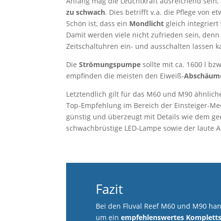
Anfang mag die Leuchtkraft ausreichend sein,
zu schwach
. Dies betrifft v.a. die Pflege von 
Schön ist, dass ein
Mondlicht
gleich integrier
Damit werden viele nicht zufrieden sein, den
Zeitschaltuhren ein- und ausschalten lassen ka
Die
Strömungspumpe
sollte mit ca. 1600 l bz
empfinden die meisten den Eiweiß-
Abschäumer
Letztendlich gilt für das M60 und M90 ähnlic
Top-Empfehlung im Bereich der Einsteiger-Meer
günstig und überzeugt mit Details wie dem ge
schwachbrüstige LED-Lampe sowie der laute 
Fazit
Bei den Fluval Reef M60 und M90 hande
um ein
empfehlenswertes Kompletts