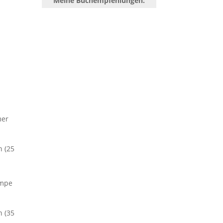
Meine Buchempfehlungen:
mer
n (25
umpe
n (35