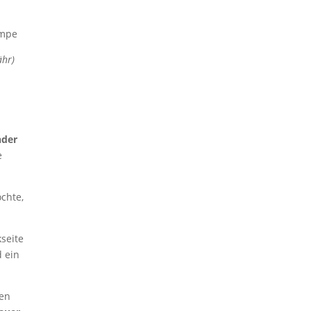
umpe
ähr)
nder
e
chte,
seite
 ein
den