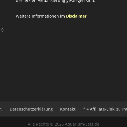
der letzten Aktualisierung gestiegen sind.
Weitere Informationen im
Disclaimer
.
r)
r)
Datenschutzerklärung
Kontakt
* = Affiliate-Link (s. T
Alle Rechte © 2026 Aquarium-Sets.de